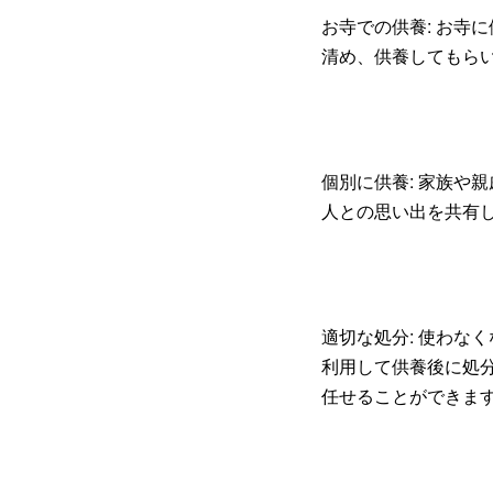
お寺での供養: お寺
清め、供養してもら
個別に供養: 家族や
人との思い出を共有
適切な処分: 使わな
利用して供養後に処
任せることができま