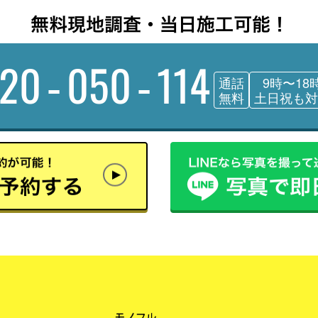
120-050-114
通話
9時〜18
無料
土日祝も対