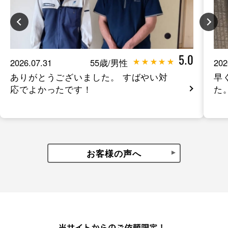
5.0
2026.07.31
55歳/男性
202
ありがとうございました。 すばやい対
早
応でよかったです！
た
お客様の声へ