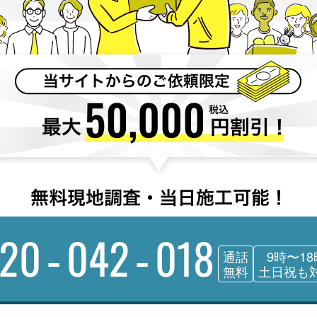
120-042-018
通話
9時〜18
無料
土日祝も