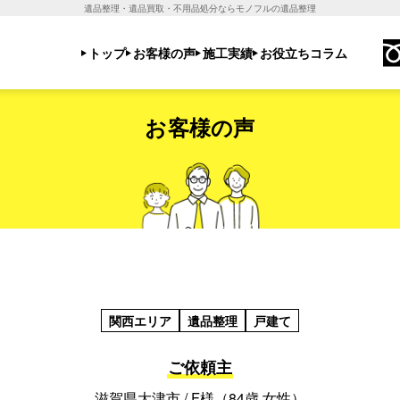
遺品整理・遺品買取・不用品処分ならモノフルの遺品整理
トップ
お客様の声
施工実績
お役立ちコラム
お客様の声
関西エリア
遺品整理
戸建て
ご依頼主
滋賀県大津市 / F様（84歳 女性）