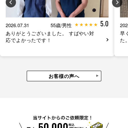
5.0
2026.07.31
55歳/男性
202
ありがとうございました。 すばやい対
早
応でよかったです！
た
お客様の声へ