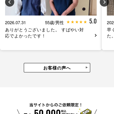
5.0
2026.07.31
55歳/男性
202
ありがとうございました。 すばやい対
早
応でよかったです！
た
お客様の声へ