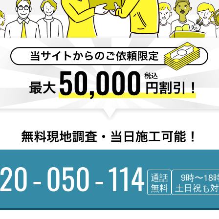
120-050-114
通話
9時〜18
無料
土日祝も対