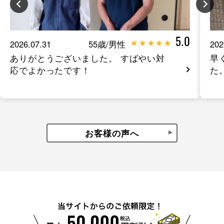
5.0
2026.07.31
55歳/男性
202
ありがとうございました。 すばやい対
早
応でよかったです！
た
お客様の声へ