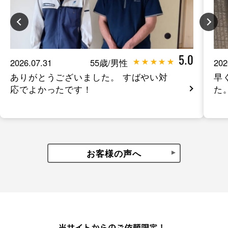
5.0
2026.07.31
55歳/男性
202
ありがとうございました。 すばやい対
早
応でよかったです！
た
お客様の声へ