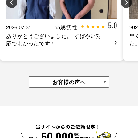
5.0
2026.07.31
55歳/男性
202
ありがとうございました。 すばやい対
早
応でよかったです！
た
お客様の声へ