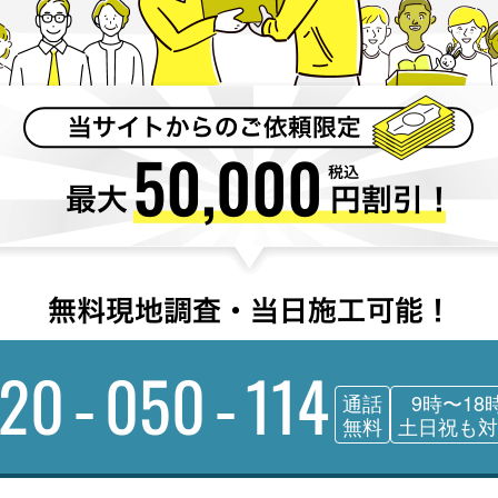
120-050-114
通話
9時〜18
無料
土日祝も対