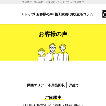
遺品整理・遺品買取・不用品処分ならモノフルの遺品整理
トップ
お客様の声
施工実績
お役立ちコラム
お客様の声
関西エリア
不用品回収
戸建て
ご依頼主
大阪府大阪市西区 / S様（58歳 男性）