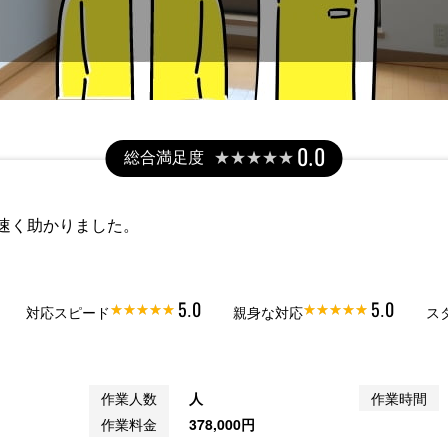
総合満足度
0.0
速く助かりました。
5.0
5.0
対応スピード
親身な対応
ス
作業人数
人
作業時間
作業料金
378,000円