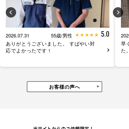
5.0
2026.07.31
55歳/男性
202
ありがとうございました。 すばやい対
早
応でよかったです！
た
お客様の声へ