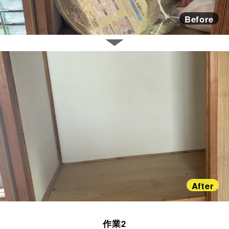
Before
After
作業2